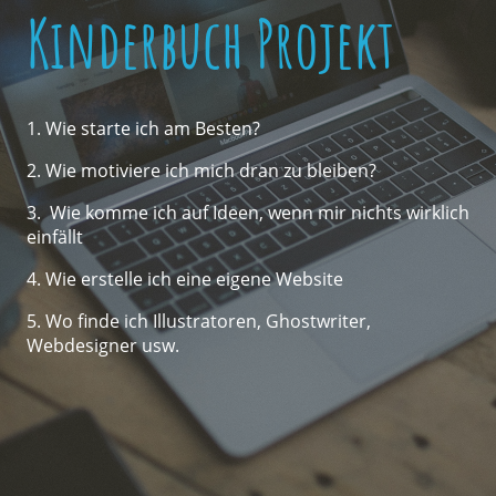
Kinderbuch Projekt
1. Wie starte ich am Besten?
2. Wie motiviere ich mich dran zu bleiben?
3. Wie komme ich auf Ideen, wenn mir nichts wirklich
einfällt
4. Wie erstelle ich eine eigene Website
5. Wo finde ich Illustratoren, Ghostwriter,
Webdesigner usw.